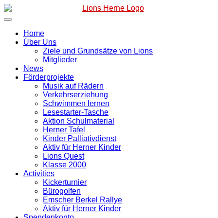
Zum
Inhalt
springen
Home
Über Uns
Ziele und Grundsätze von Lions
Mitglieder
News
Förderprojekte
Musik auf Rädern
Verkehrserziehung
Schwimmen lernen
Lesestarter-Tasche
Aktion Schulmaterial
Herner Tafel
Kinder Palliativdienst
Aktiv für Herner Kinder
Lions Quest
Klasse 2000
Activities
Kickerturnier
Bürogolfen
Emscher Berkel Rallye
Aktiv für Herner Kinder
Spendenkonto