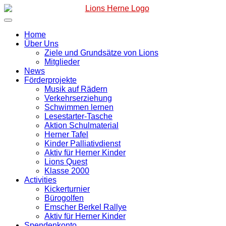
Zum
Inhalt
springen
Home
Über Uns
Ziele und Grundsätze von Lions
Mitglieder
News
Förderprojekte
Musik auf Rädern
Verkehrserziehung
Schwimmen lernen
Lesestarter-Tasche
Aktion Schulmaterial
Herner Tafel
Kinder Palliativdienst
Aktiv für Herner Kinder
Lions Quest
Klasse 2000
Activities
Kickerturnier
Bürogolfen
Emscher Berkel Rallye
Aktiv für Herner Kinder
Spendenkonto