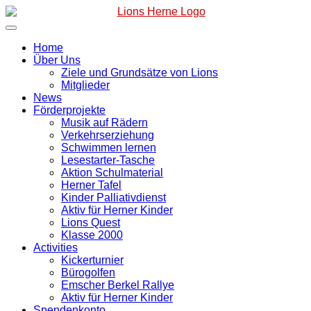
Zum
Inhalt
springen
Home
Über Uns
Ziele und Grundsätze von Lions
Mitglieder
News
Förderprojekte
Musik auf Rädern
Verkehrserziehung
Schwimmen lernen
Lesestarter-Tasche
Aktion Schulmaterial
Herner Tafel
Kinder Palliativdienst
Aktiv für Herner Kinder
Lions Quest
Klasse 2000
Activities
Kickerturnier
Bürogolfen
Emscher Berkel Rallye
Aktiv für Herner Kinder
Spendenkonto